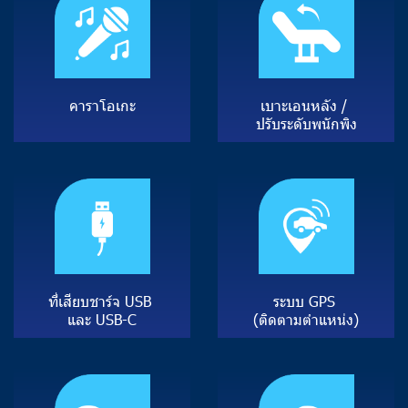
ค
า
ร
า
โ
อ
เ
ก
ะ
เ
บ
า
ะ
เ
อ
น
ห
ลั
ง
/
ป
รั
บ
ร
ะ
ดั
บ
พ
นั
ก
พิ
ง
ที่
เ
สี
ย
บ
ช
า
ร์
จ
U
S
B
ร
ะ
บ
บ
G
P
S
แ
ล
ะ
U
S
B
-
C
(
ติ
ด
ต
า
ม
ตํ
า
แ
ห
น่
ง
)