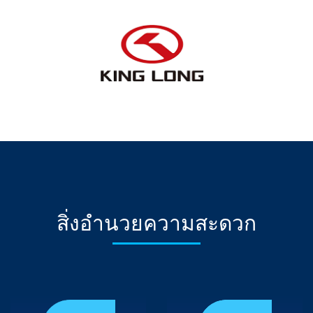
สิ่
ง
อำ
น
ว
ย
ค
ว
า
ม
ส
ะ
ด
ว
ก