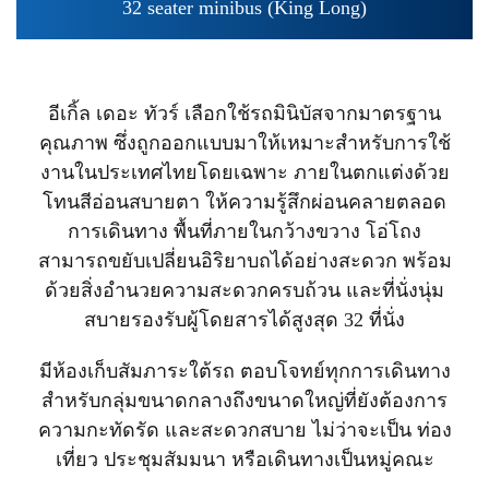
3
2
s
e
a
t
e
r
m
i
n
i
b
u
s
(
K
i
n
g
L
o
n
g
)
อีเกิ้ล เดอะ ทัวร์ เลือกใช้รถมินิบัสจากมาตรฐาน
คุณภาพ ซึ่งถูกออกแบบมาให้เหมาะสำหรับการใช้
งานในประเทศไทยโดยเฉพาะ ภายในตกแต่งด้วย
โทนสีอ่อนสบายตา ให้ความรู้สึกผ่อนคลายตลอด
การเดินทาง พื้นที่ภายในกว้างขวาง โอ่โถง
สามารถขยับเปลี่ยนอิริยาบถได้อย่างสะดวก พร้อม
ด้วยสิ่งอำนวยความสะดวกครบถ้วน และที่นั่งนุ่ม
สบายรองรับผู้โดยสารได้สูงสุด 32 ที่นั่ง
มีห้องเก็บสัมภาระใต้รถ ตอบโจทย์ทุกการเดินทาง
สำหรับกลุ่มขนาดกลางถึงขนาดใหญ่ที่ยังต้องการ
ความกะทัดรัด และสะดวกสบาย ไม่ว่าจะเป็น ท่อง
เที่ยว ประชุมสัมมนา หรือเดินทางเป็นหมู่คณะ