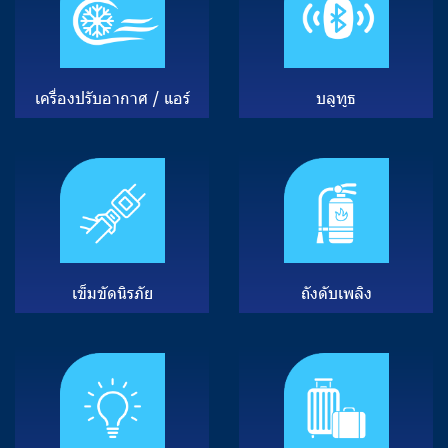
เ
ค
รื่
อ
ง
ป
รั
บ
อ
า
ก
า
ศ
/
แ
อ
ร์
บ
ลู
ทู
ธ
เ
ข็
ม
ขั
ด
นิ
ร
ภั
ย
ถั
ง
ดั
บ
เ
พ
ลิ
ง