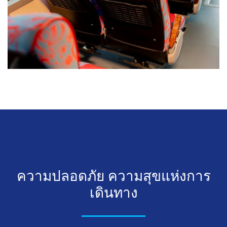
ค
ว
า
ม
ป
ล
อ
ด
ภั
ย
ค
ว
า
ม
สุ
ข
แ
ห่
ง
ก
า
ร
เ
ดิ
น
ท
า
ง