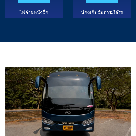
ไ
ฟ
อ่
า
น
ห
นั
ง
สื
อ
ห้
อ
ง
เ
ก็
บ
สั
ม
ภ
า
ร
ะ
ใ
ต้
ร
ถ