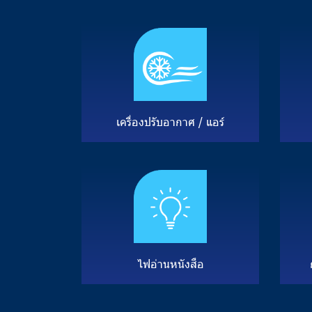
เ
ค
รื่
อ
ง
ป
รั
บ
อ
า
ก
า
ศ
/
แ
อ
ร์
ไ
ฟ
อ่
า
น
ห
นั
ง
สื
อ