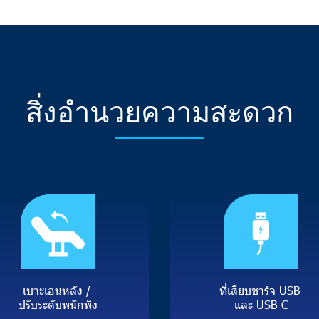
สิ่
ง
อำ
น
ว
ย
ค
ว
า
ม
ส
ะ
ด
ว
ก
เ
บ
า
ะ
เ
อ
น
ห
ลั
ง
/
ที่
เ
สี
ย
บ
ช
า
ร์
จ
U
S
B
ป
รั
บ
ร
ะ
ดั
บ
พ
นั
ก
พิ
ง
แ
ล
ะ
U
S
B
-
C