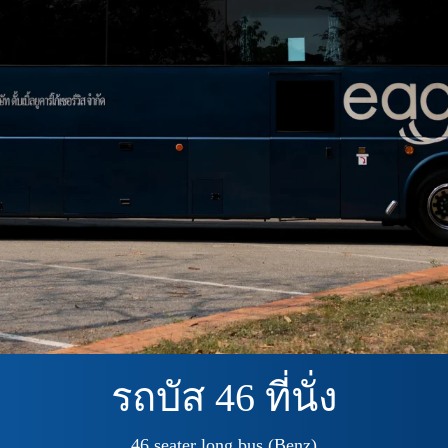
รถบัส 46 ที่นั่ง
4
6
s
e
a
t
e
r
l
o
n
g
b
u
s
(
B
e
n
z
)