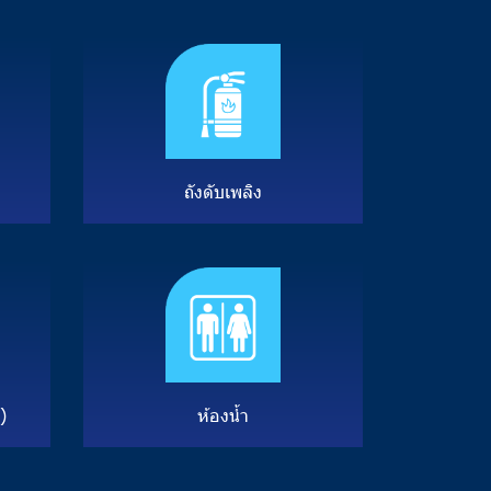
ถั
ง
ดั
บ
เ
พ
ลิ
ง
)
ห้
อ
ง
น้ำ