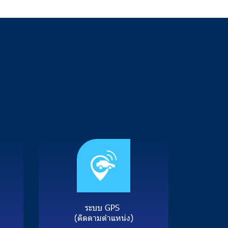
ร
ะ
บ
บ
G
P
S
(
ติ
ด
ต
า
ม
ตํ
า
แ
ห
น่
ง
)