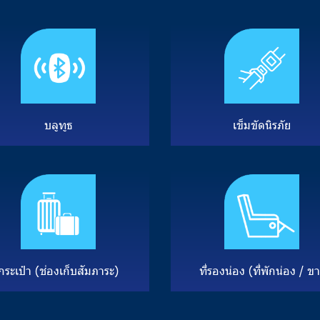
บ
ลู
ทู
ธ
เ
ข็
ม
ขั
ด
นิ
ร
ภั
ย
ก
ร
ะ
เ
ป๋
า
(
ช่
อ
ง
เ
ก็
บ
สั
ม
ภ
า
ร
ะ
)
ที่
ร
อ
ง
น่
อ
ง
(
ที่
พั
ก
น่
อ
ง
/
ข
า