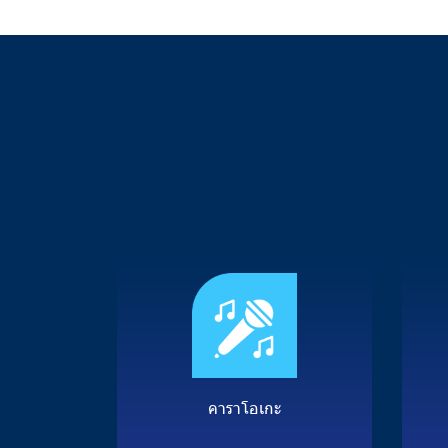
ค
า
ร
า
โ
อ
เ
ก
ะ