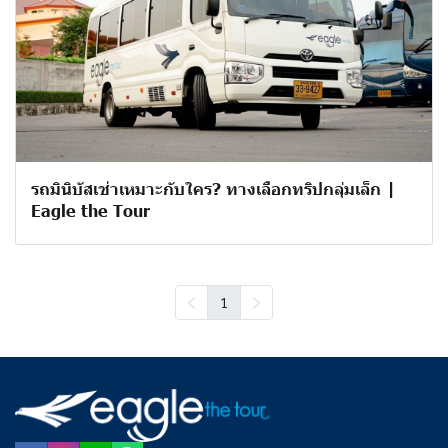
รถมินิบัสเช่าเหมาะกับใคร? ทางเลือกทริปกลุ่มเล็ก |
Eagle the Tour
1